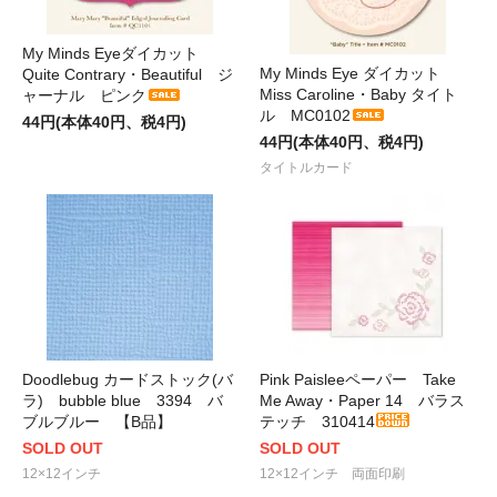
My Minds Eyeダイカット
My Minds Eye ダイカット
Quite Contrary・Beautiful ジ
Miss Caroline・Baby タイト
ャーナル ピンク
ル MC0102
44円(本体40円、税4円)
44円(本体40円、税4円)
タイトルカード
Doodlebug カードストック(バ
Pink Paisleeペーパー Take
ラ) bubble blue 3394 バ
Me Away・Paper 14 バラス
ブルブルー 【B品】
テッチ 310414
SOLD OUT
SOLD OUT
12×12インチ
12×12インチ 両面印刷