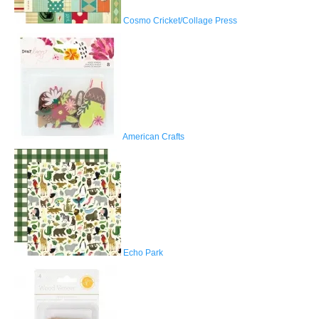
Cosmo Cricket/Collage Press
American Crafts
Echo Park