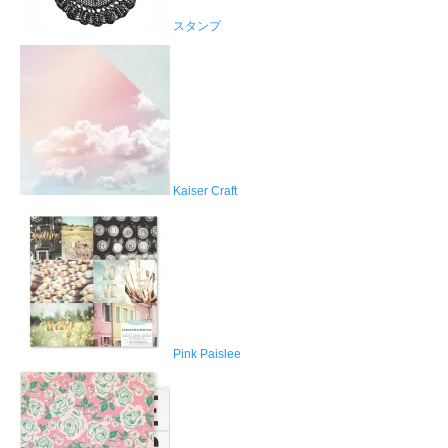
スタンプ
Kaiser Craft
Pink Paislee