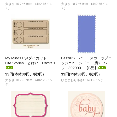
大きさ 10.7×6.9cm (4×2.75イン
大きさ 10.7×6.9cm (4×2.75イン
チ)
チ)
My Minds Eyeダイカット
Bazzillペーパー スカロップエ
Life Stories・とけい DAY251
ッジmini・シドニー(青) ハー
フ 302900 【B品】
33円(本体30円、税3円)
33円(本体30円、税3円)
大きさ 10.7×6.9cm (4×2.75イン
ひとまわり小さい 6×12インチ
チ)