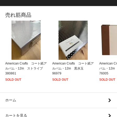
売れ筋商品
American Crafts コート紙ア
American Crafts コート紙ア
American
ルバム・12in ストライプ
ルバム・12in 黒水玉
バム・12i
380861
96979
76005
SOLD OUT
SOLD OUT
SOLD OUT
ホーム
カートを見る