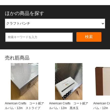
ほかの商品を探す
検索
売れ筋商品
American Crafts コート紙ア
American Crafts コート紙ア
American
ルバム・12in ストライプ
ルバム・12in 黒水玉
バム・12i