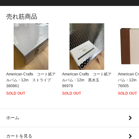
売れ筋商品
American Crafts コート紙ア
American Crafts コート紙ア
American
ルバム・12in ストライプ
ルバム・12in 黒水玉
バム・12i
380861
96979
76005
SOLD OUT
SOLD OUT
SOLD OUT
ホーム
カートを見る