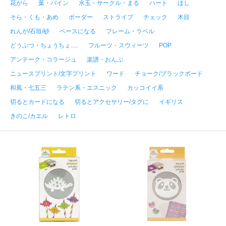
花がら
葉・バイン
水玉・サークル・まる
ハート
ほし
そら・くも・あめ
ボーダー
ストライプ
チェック
木目
れんが/石垣/砂
ベースになる
フレーム・ラベル
どうぶつ・ちょうちょ.....
フルーツ・スウィーツ
POP
アンテーク・コラージュ
楽譜・おんぷ
ニュースプリント/文字プリント
ワード
チョーク/ブラックボード
和風・七五三
ラテン系・エスニック
カッコイイ系
切るとカードになる
切るとアクセサリー/タグに
イギリス
きのこ/カエル
レトロ