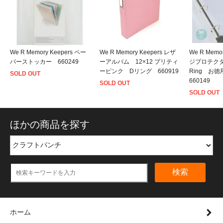
We R Memory Keepers ペー
We R Memory Keepers レザ
We R Memo
パーストッカー 660249
ーアルバム 12×12 プリティ
ジプロテクタ
ーピンク Dリング 660919
Ring お
SOLD OUT
660149
SOLD OUT
SOLD OUT
ほかの商品を探す
検索
ホーム