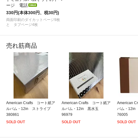
ージ 電話
330円(本体300円、税30円)
両面印刷のダイカットページ9枚
と タブページ4枚
売れ筋商品
American Crafts コート紙ア
American Crafts コート紙ア
American
ルバム・12in ストライプ
ルバム・12in 黒水玉
バム・12i
380861
96979
76005
SOLD OUT
SOLD OUT
SOLD OUT