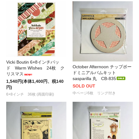
Vicki Boutin 6×8インチパッ
October Afternoon チップボー
ド Warm WIshes 24枚 ク
ドミニアルバムキット
リスマス
sasparilla 丸 CB-835
1,540円(本体1,400円、税140
SOLD OUT
円)
中ページ6枚 リング付き
6×8インチ 36枚 (両面印刷)