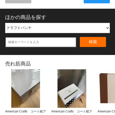
ほかの商品を探す
検索
売れ筋商品
American Crafts コート紙ア
American Crafts コート紙ア
American