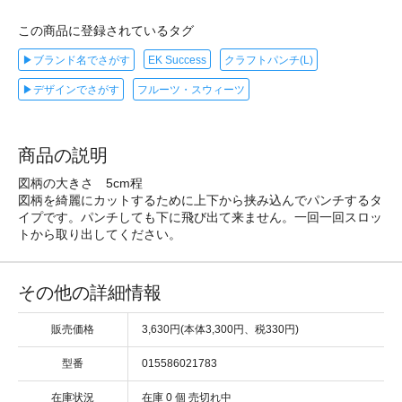
この商品に登録されているタグ
▶ブランド名でさがす
EK Success
クラフトパンチ(L)
▶デザインでさがす
フルーツ・スウィーツ
商品の説明
図柄の大きさ 5cm程
図柄を綺麗にカットするために上下から挟み込んでパンチするタ
イプです。パンチしても下に飛び出て来ません。一回一回スロッ
トから取り出してください。
その他の詳細情報
販売価格
3,630円(本体3,300円、税330円)
型番
015586021783
在庫状況
在庫 0 個 売切れ中