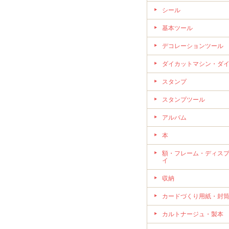
シール
基本ツール
デコレーションツール
ダイカットマシン・ダ
スタンプ
スタンプツール
アルバム
本
額・フレーム・ディス
イ
収納
カードづくり用紙・封
カルトナージュ・製本