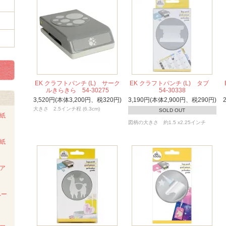
EK クラフトパンチ (L) サーク
EK クラフトパンチ (L) タブ
ルきらきら 54-30275
54-30338
3,520円(本体3,200円、税320円)
3,190円(本体2,900円、税290円)
大きさ 2.5インチ程 (6.3cm)
SOLD OUT
ト紙
図柄の大きさ 約1.5 x2.25インチ
ト紙
ンア
ペー