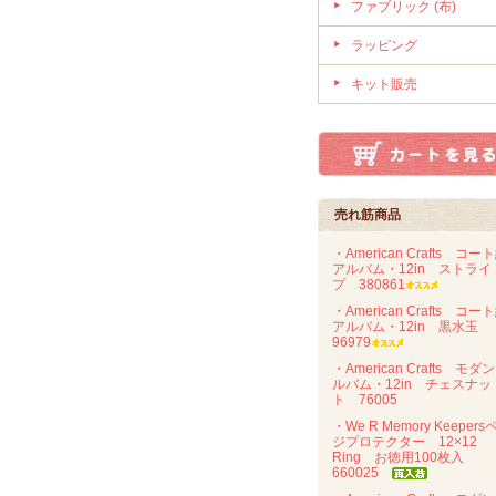
ファブリック (布)
ラッピング
キット販売
売れ筋商品
・American Crafts コー
アルバム・12in ストライ
プ 380861
・American Crafts コー
アルバム・12in 黒水玉
96979
・American Crafts モダ
ルバム・12in チェスナッ
ト 76005
・We R Memory Keepers
ジプロテクター 12×12
Ring お徳用100枚入
660025