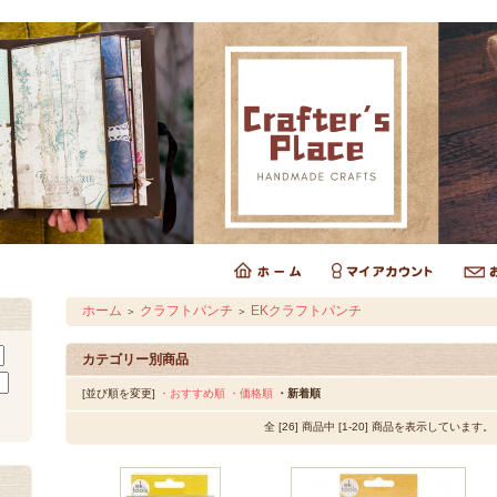
ホーム
クラフトパンチ
EKクラフトパンチ
＞
＞
カテゴリー別商品
[並び順を変更]
・おすすめ順
・価格順
・新着順
全 [26] 商品中 [1-20] 商品を表示しています。