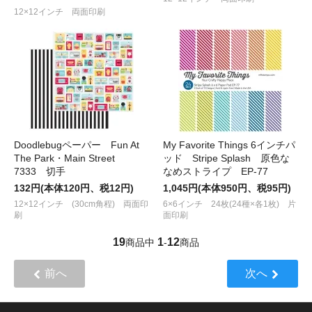
12×12インチ 両面印刷
Doodlebugペーパー Fun At
My Favorite Things 6インチパ
The Park・Main Street
ッド Stripe Splash 原色な
7333 切手
なめストライプ EP-77
132円(本体120円、税12円)
1,045円(本体950円、税95円)
12×12インチ (30cm角程) 両面印
6×6インチ 24枚(24種×各1枚) 片
刷
面印刷
19
1
12
商品中
-
商品
前へ
次へ