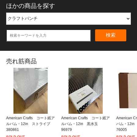
ほかの商品を探す
検索
売れ筋商品
American Crafts コート紙ア
American Crafts コート紙ア
American
ルバム・12in ストライプ
ルバム・12in 黒水玉
バム・12i
380861
96979
76005
SOLD OUT
SOLD OUT
SOLD OUT