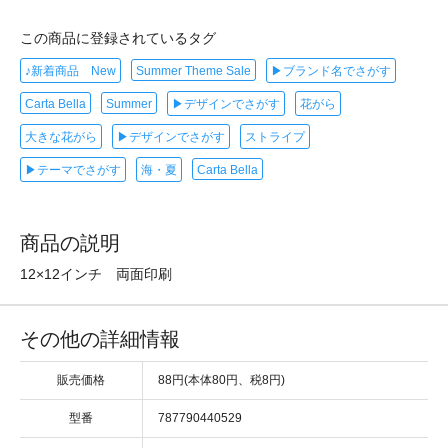
この商品に登録されているタグ
♪新着商品 New
Summer Theme Sale
▶ブランド名でさがす
Carta Bella
Summer
▶デザインでさがす
花がら
大きな花がら
▶デザインでさがす
ストライプ
▶テーマでさがす
海・夏
Carta Bella
商品の説明
12×12インチ 両面印刷
その他の詳細情報
販売価格
88円(本体80円、税8円)
型番
787790440529