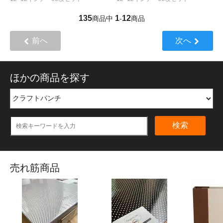
135
1
12
商品中
-
商品
前へ
次へ
ほかの商品を探す
検索
売れ筋商品