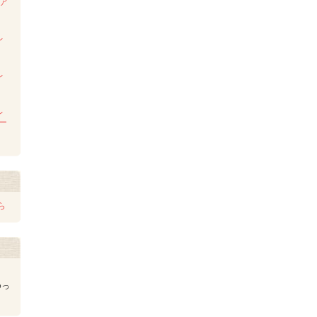
ンア
ム
レ
レ
レ
レー
ら
ゆっ