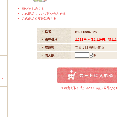
買い物を続ける
この商品について問い合わせる
この商品を友達に教える
・ 型番
842715087859
イ
・ 販売価格
1,221円(本体1,110円、税111
・ 在庫数
在庫 1 個 売切れ間近！
個
・ 購入数
プレ
» 特定商取引法に基づく表記 (返品など)
筒