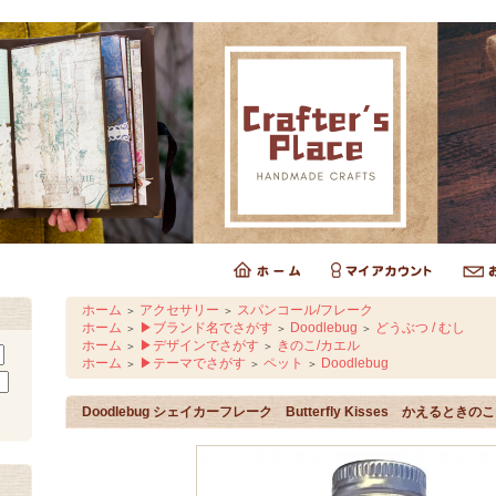
ホーム
アクセサリー
スパンコール/フレーク
＞
＞
ホーム
▶ブランド名でさがす
Doodlebug
どうぶつ / むし
＞
＞
＞
ホーム
▶デザインでさがす
きのこ/カエル
＞
＞
ホーム
▶テーマでさがす
ペット
Doodlebug
＞
＞
＞
Doodlebug シェイカーフレーク Butterfly Kisses かえるとき