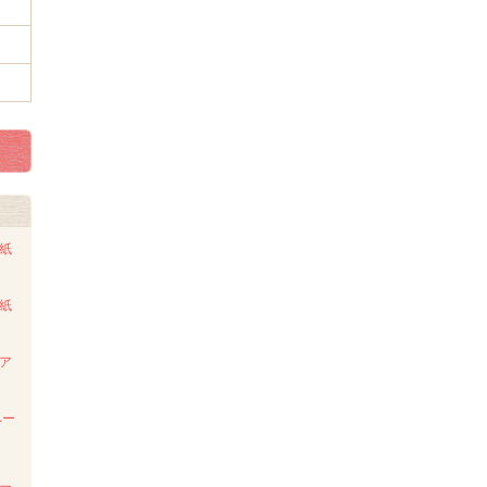
ト紙
ト紙
ンア
ペー