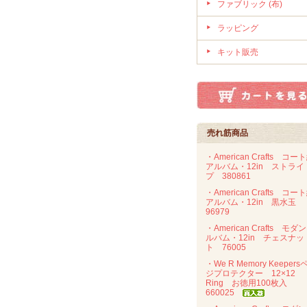
ファブリック (布)
ラッピング
キット販売
売れ筋商品
・American Crafts コー
アルバム・12in ストライ
プ 380861
・American Crafts コー
アルバム・12in 黒水玉
96979
・American Crafts モダ
ルバム・12in チェスナッ
ト 76005
・We R Memory Keepers
ジプロテクター 12×12
Ring お徳用100枚入
660025