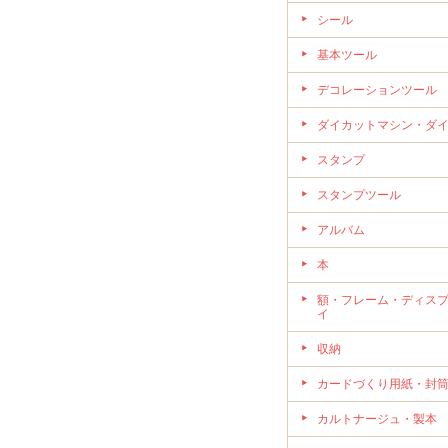
シール
基本ツール
デコレーションツール
ダイカットマシン・ダ
スタンプ
スタンプツール
アルバム
本
額・フレーム・ディス
イ
収納
カードづくり用紙・封
カルトナージュ・製本