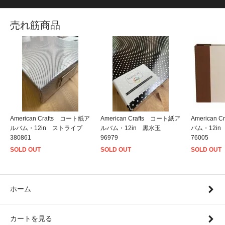
売れ筋商品
American Crafts コート紙ア
American Crafts コート紙ア
American
ルバム・12in ストライプ
ルバム・12in 黒水玉
バム・12i
380861
96979
76005
SOLD OUT
SOLD OUT
SOLD OUT
ホーム
カートを見る