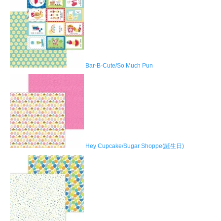
Bar-B-Cute/So Much Pun
Hey Cupcake/Sugar Shoppe(誕生日)