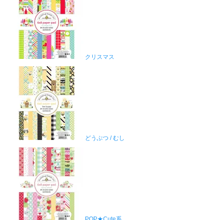
クリスマス
どうぶつ / むし
POP★Cute系