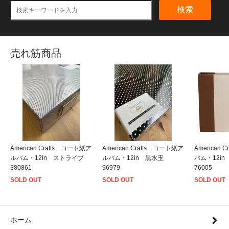
検索
売れ筋商品
American Crafts コート紙ア
American Crafts コート紙ア
American
ルバム・12in ストライプ
ルバム・12in 黒水玉
バム・12i
380861
96979
76005
SOLD OUT
SOLD OUT
SOLD OUT
ホーム