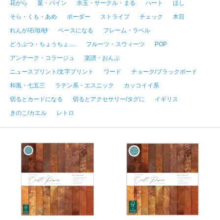
花がら
葉・バイン
水玉・サークル・まる
ハート
ほし
そら・くも・あめ
ボーダー
ストライプ
チェック
木目
れんが/石垣/砂
ベースになる
フレーム・ラベル
どうぶつ・ちょうちょ.....
フルーツ・スウィーツ
POP
アンテーク・コラージュ
楽譜・おんぷ
ニュースプリント/文字プリント
ワード
チョーク/ブラックボード
和風・七五三
ラテン系・エスニック
カッコイイ系
切るとカードになる
切るとアクセサリー/タグに
イギリス
きのこ/カエル
レトロ