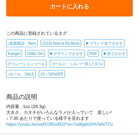
カートに入れる
この商品に登録されているタグ
♪新着商品 New
(3/10) New & ReStock
▶ブランド名でさがす
Ranger
Glitter Gel
▶デザインでさがす
POP
▶色でさがす
デコレーションツール
ゴールド・シルバー系 (メタル)
♪セール SALE
10～50%OFF
商品の説明
内容量 : 1oz (28.3g)
大きさ、カタチがいろんなラメが入っていて 楽しい!
↓ 7:30 あたりで使っている様子を見れます
https://youtu.be/oefX1BGoR2I?si=7edfpph5HhSAsTCx