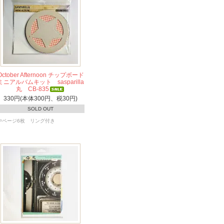
October Afternoon チップボード
ミニアルバムキット sasparilla
丸 CB-835
330円(本体300円、税30円)
SOLD OUT
中ページ6枚 リング付き