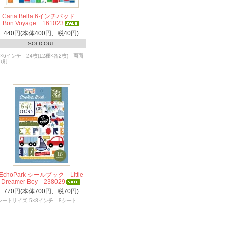
Carta Bella 6インチパッド
Bon Voyage 161023
440円(本体400円、税40円)
SOLD OUT
6×6インチ 24枚(12種×各2枚) 両面
印刷
EchoPark シールブック Little
Dreamer Boy 238029
770円(本体700円、税70円)
シートサイズ 5×8インチ 8シート