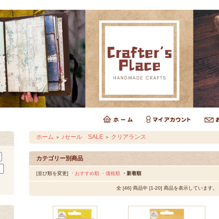
ホーム
♪セール SALE
クリアランス
＞
＞
カテゴリー別商品
[並び順を変更]
・おすすめ順
・価格順
・新着順
全 [46] 商品中 [1-20] 商品を表示しています。