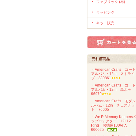
ファブリック (布)
ラッピング
キット販売
売れ筋商品
・American Crafts コー
アルバム・12in ストライ
プ 380861
・American Crafts コー
アルバム・12in 黒水玉
96979
・American Crafts モダ
ルバム・12in チェスナッ
ト 76005
・We R Memory Keepers
ジプロテクター 12×12
Ring お徳用100枚入
660025