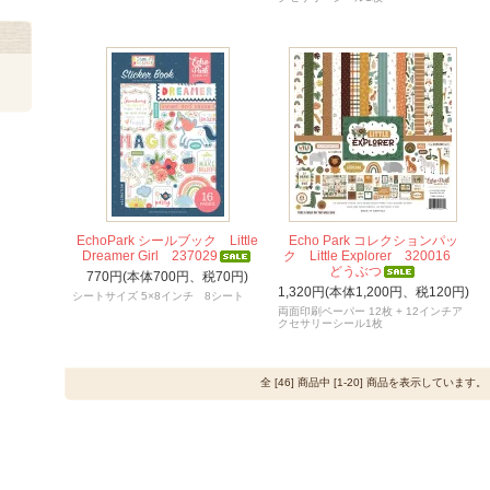
EchoPark シールブック Little
Echo Park コレクションパッ
Dreamer Girl 237029
ク Little Explorer 320016
どうぶつ
770円(本体700円、税70円)
1,320円(本体1,200円、税120円)
シートサイズ 5×8インチ 8シート
両面印刷ペーパー 12枚 + 12インチア
クセサリーシール1枚
全 [46] 商品中 [1-20] 商品を表示しています。