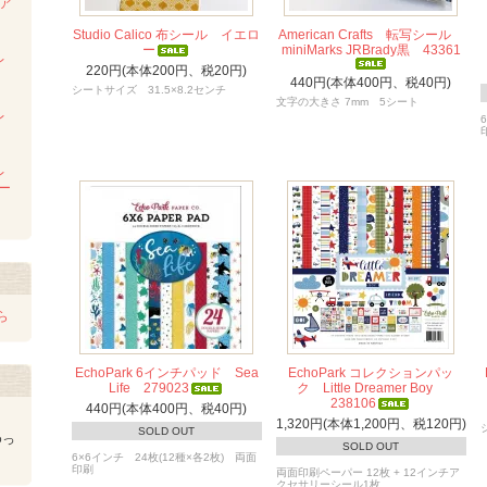
ンア
ム
Studio Calico 布シール イエロ
American Crafts 転写シール
ー
miniMarks JRBrady黒 43361
レ
220円(本体200円、税20円)
440円(本体400円、税40円)
シートサイズ 31.5×8.2センチ
文字の大きさ 7mm 5シート
レ
レ
レー
ら
EchoPark 6インチパッド Sea
EchoPark コレクションパッ
Life 279023
ク Little Dreamer Boy
238106
440円(本体400円、税40円)
1,320円(本体1,200円、税120円)
SOLD OUT
ゆっ
SOLD OUT
6×6インチ 24枚(12種×各2枚) 両面
印刷
両面印刷ペーパー 12枚 + 12インチア
クセサリーシール1枚