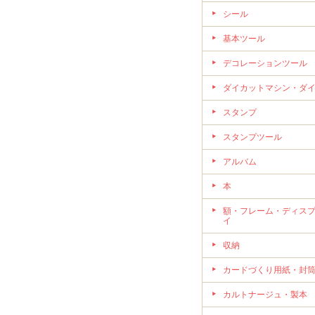
シール
基本ツール
デコレーションツール
ダイカットマシン・ダ
スタンプ
スタンプツール
アルバム
本
額・フレーム・ディス
イ
収納
カードづくり用紙・封
カルトナージュ・製本