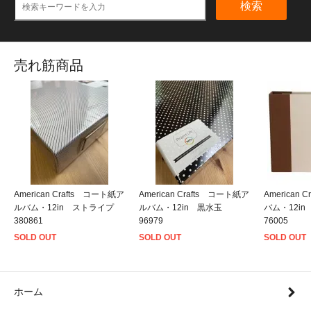
検索
売れ筋商品
American Crafts コート紙ア
American Crafts コート紙ア
American
ルバム・12in ストライプ
ルバム・12in 黒水玉
バム・12i
380861
96979
76005
SOLD OUT
SOLD OUT
SOLD OUT
ホーム