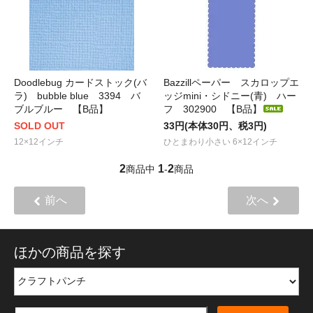
Doodlebug カードストック(バ
Bazzillペーパー スカロップエ
ラ) bubble blue 3394 バ
ッジmini・シドニー(青) ハー
ブルブルー 【B品】
フ 302900 【B品】
SOLD OUT
33円(本体30円、税3円)
12×12インチ
ひとまわり小さい 6×12インチ
2
1
2
商品中
-
商品
前へ
次へ
ほかの商品を探す