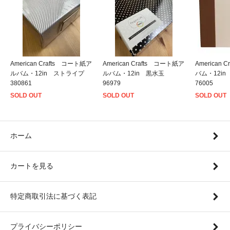
American Crafts コート紙ア
American Crafts コート紙ア
American
ルバム・12in ストライプ
ルバム・12in 黒水玉
バム・12i
380861
96979
76005
SOLD OUT
SOLD OUT
SOLD OUT
ホーム
カートを見る
特定商取引法に基づく表記
プライバシーポリシー