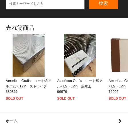
検索
売れ筋商品
American Crafts コート紙ア
American Crafts コート紙ア
American
ルバム・12in ストライプ
ルバム・12in 黒水玉
バム・12i
380861
96979
76005
SOLD OUT
SOLD OUT
SOLD OUT
ホーム