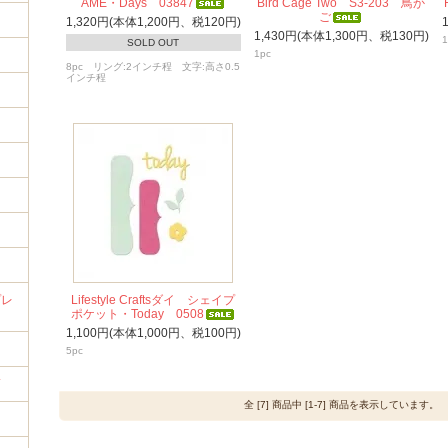
AME・Days 03847
Bird Cage Two S3-203 鳥か
ご
1,320円(本体1,200円、税120円)
1,430円(本体1,300円、税130円)
1
SOLD OUT
1pc
8pc リング:2インチ程 文字:高さ0.5
インチ程
イ
プレ
Lifestyle Craftsダイ シェイプ
ポケット・Today 0508
1,100円(本体1,000円、税100円)
5pc
筒
全 [7] 商品中 [1-7] 商品を表示しています。