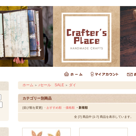
ホーム
♪セール SALE
ダイ
＞
＞
カテゴリー別商品
[並び順を変更]
・おすすめ順
・価格順
・新着順
全 [7] 商品中 [1-7] 商品を表示しています。