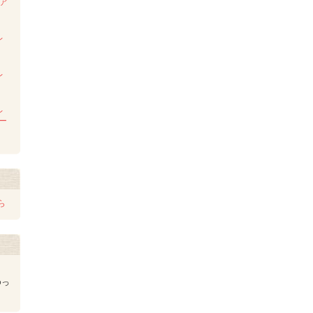
ンア
ム
レ
レ
レ
レー
ら
ゆっ