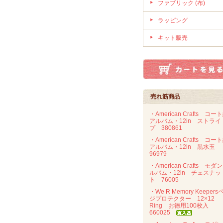
ファブリック (布)
ラッピング
キット販売
売れ筋商品
・American Crafts コー
アルバム・12in ストライ
プ 380861
・American Crafts コー
アルバム・12in 黒水玉
96979
・American Crafts モダ
ルバム・12in チェスナッ
ト 76005
・We R Memory Keepers
ジプロテクター 12×12
Ring お徳用100枚入
660025