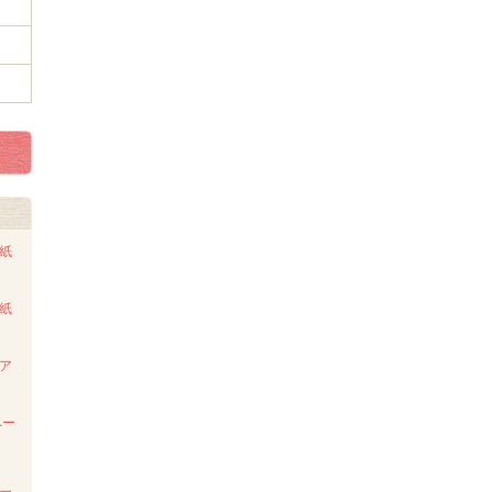
ト紙
ト紙
ンア
ペー