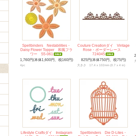
Spellbinders Nestabilities・
Couture Creationダイ Vintage
Daisy Flower Topper 和風フラ
Rose・ボーダーレース
ワー S5-061
724045
1,760円(本体1,600円、税160円)
825円(本体750円、税75円)
4pc
大きさ 17.4 x 102mm (0.7 x 4 in)
Lifestyle Craftsダイ Instagram
Spellbinders Die D-Lites・