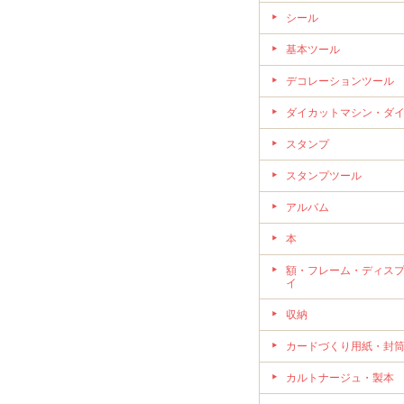
シール
基本ツール
デコレーションツール
ダイカットマシン・ダ
スタンプ
スタンプツール
アルバム
本
額・フレーム・ディス
イ
収納
カードづくり用紙・封
カルトナージュ・製本