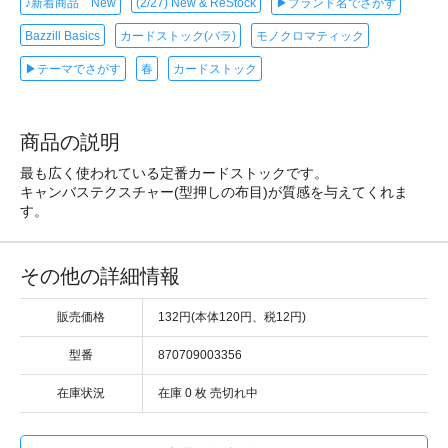
♪新着商品 New
(2/27) New & ReStock
▶ブランド名でさがす
Bazzill Basics
カードストック(バラ)
モノクロマティック
▶テーマでさがす
春
カードストック
商品の説明
最も広く使われている定番カードストックです。
キャンバステクスチャー(型押しの布目)が質感を与えてくれま
す。
その他の詳細情報
販売価格
132円(本体120円、税12円)
型番
870709003356
在庫状況
在庫 0 枚 売切れ中