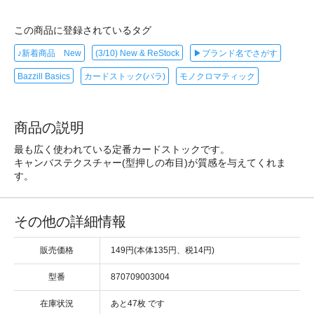
この商品に登録されているタグ
♪新着商品 New
(3/10) New & ReStock
▶ブランド名でさがす
Bazzill Basics
カードストック(バラ)
モノクロマティック
商品の説明
最も広く使われている定番カードストックです。
キャンバステクスチャー(型押しの布目)が質感を与えてくれま
す。
その他の詳細情報
販売価格
149円(本体135円、税14円)
型番
870709003004
在庫状況
あと47枚 です