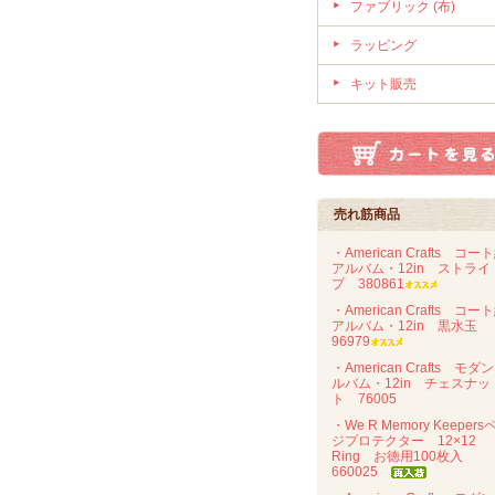
ファブリック (布)
ラッピング
キット販売
売れ筋商品
・American Crafts コー
アルバム・12in ストライ
プ 380861
・American Crafts コー
アルバム・12in 黒水玉
96979
・American Crafts モダ
ルバム・12in チェスナッ
ト 76005
・We R Memory Keepers
ジプロテクター 12×12
Ring お徳用100枚入
660025