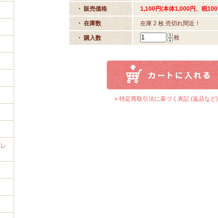
・ 販売価格
1,100円(本体1,000円、税100
・ 在庫数
在庫 2 枚 売切れ間近！
枚
・ 購入数
イ
» 特定商取引法に基づく表記 (返品など)
プレ
筒