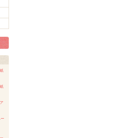
ト紙
ト紙
ンア
ペー