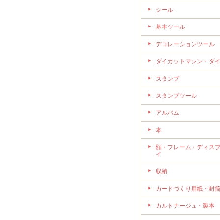
シール
基本ツール
デコレーションツール
ダイカットマシン・ダ
スタンプ
スタンプツール
アルバム
本
額・フレーム・ディス
イ
収納
カードづくり用紙・封
カルトナージュ・製本