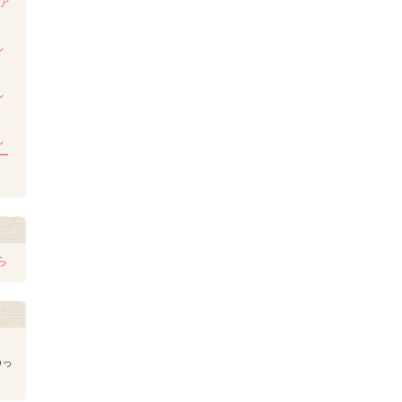
ンア
ム
レ
レ
レ
レー
ら
ゆっ