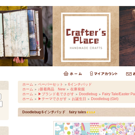
ホーム
ペーパーセット
6インチパッド
＞
＞
ホーム
♪新着商品 New
在庫発掘
＞
＞
ホーム
▶ブランド名でさがす
Doodlebug
Fairy Tale/Easter P
＞
＞
＞
ホーム
▶テーマでさがす
お誕生日
Doodlebug (Girl)
＞
＞
＞
Doodlebug 6インチパッド fairy tales