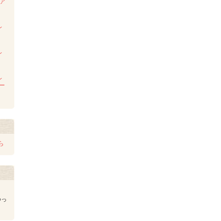
ンア
ム
レ
レ
レ
レー
ら
ゆっ