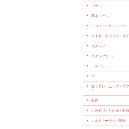
シール
基本ツール
デコレーションツール
ダイカットマシン・ダ
スタンプ
スタンプツール
アルバム
本
額・フレーム・ディス
イ
収納
カードづくり用紙・封
カルトナージュ・製本