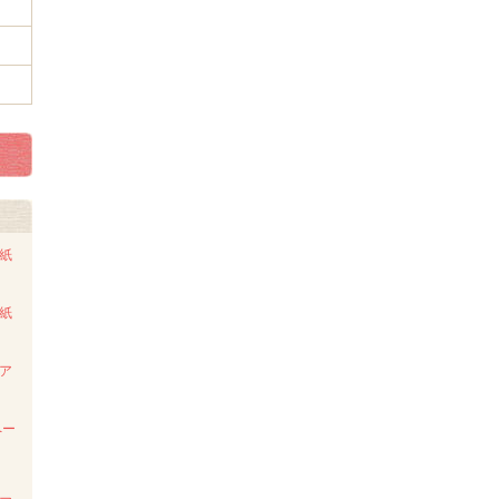
ト紙
ト紙
ンア
ペー