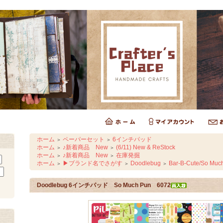
ホーム
ペーパーセット
6インチパッド
＞
＞
ホーム
♪新着商品 New
(6/11) New & ReStock
＞
＞
ホーム
♪新着商品 New
在庫発掘
＞
＞
ホーム
▶ブランド名でさがす
Doodlebug
Bar-B-Cute/So Muc
＞
＞
＞
Doodlebug 6インチパッド So Much Pun 6072