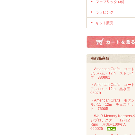
ファブリック (布)
ラッピング
キット販売
売れ筋商品
・American Crafts コー
アルバム・12in ストライ
プ 380861
・American Crafts コー
アルバム・12in 黒水玉
96979
・American Crafts モダ
ルバム・12in チェスナッ
ト 76005
・We R Memory Keepers
ジプロテクター 12×12
Ring お徳用100枚入
660025