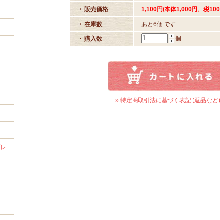
・ 販売価格
1,100円(本体1,000円、税100
・ 在庫数
あと6個 です
個
・ 購入数
イ
» 特定商取引法に基づく表記 (返品など)
プレ
筒