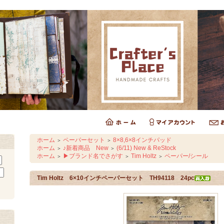
ホーム
ペーパーセット
8×8,6×8インチパッド
＞
＞
ホーム
♪新着商品 New
(6/11) New & ReStock
＞
＞
ホーム
▶ブランド名でさがす
Tim Holtz
ペーパー/シール
＞
＞
＞
Tim Holtz 6×10インチペーパーセット TH94118 24pc