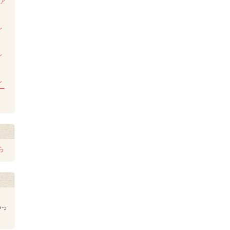
ンア
ム
レ
レ
レ
レー
ら
ゆっ