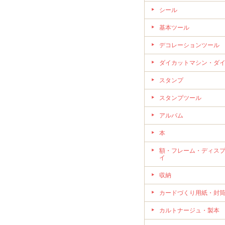
シール
基本ツール
デコレーションツール
ダイカットマシン・ダ
スタンプ
スタンプツール
アルバム
本
額・フレーム・ディス
イ
収納
カードづくり用紙・封
カルトナージュ・製本