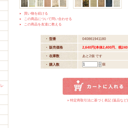
買い物を続ける
この商品について問い合わせる
この商品を友達に教える
イ
・ 型番
040861941180
・ 販売価格
2,640円(本体2,400円、税240
・ 在庫数
あと2個 です
個
・ 購入数
プレ
» 特定商取引法に基づく表記 (返品など)
筒