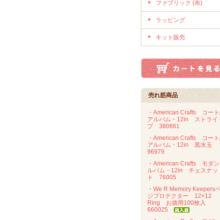
ファブリック (布)
ラッピング
キット販売
売れ筋商品
・American Crafts コー
アルバム・12in ストライ
プ 380861
・American Crafts コー
アルバム・12in 黒水玉
96979
・American Crafts モダ
ルバム・12in チェスナッ
ト 76005
・We R Memory Keepers
ジプロテクター 12×12
Ring お徳用100枚入
660025