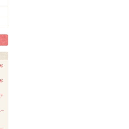
ト紙
ト紙
ンア
ペー