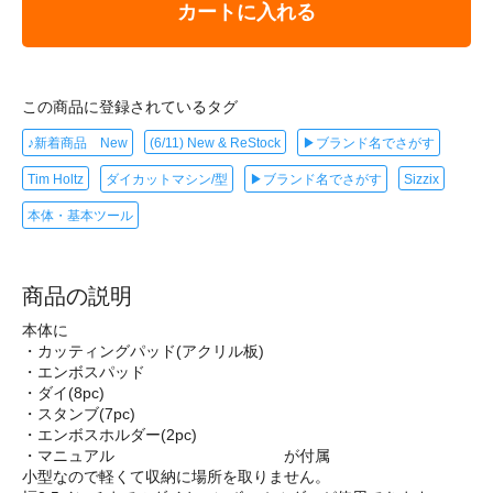
カートに入れる
この商品に登録されているタグ
♪新着商品 New
(6/11) New & ReStock
▶ブランド名でさがす
Tim Holtz
ダイカットマシン/型
▶ブランド名でさがす
Sizzix
本体・基本ツール
商品の説明
本体に
・カッティングパッド(アクリル板)
・エンボスパッド
・ダイ(8pc)
・スタンブ(7pc)
・エンボスホルダー(2pc)
・マニュアル が付属
小型なので軽くて収納に場所を取りません。