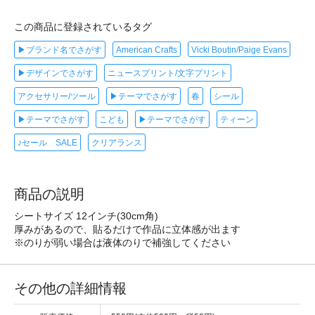
この商品に登録されているタグ
▶ブランド名でさがす
American Crafts
Vicki Boutin/Paige Evans
▶デザインでさがす
ニュースプリント/文字プリント
アクセサリー/ツール
▶テーマでさがす
春
シール
▶テーマでさがす
こども
▶テーマでさがす
ティーン
♪セール SALE
クリアランス
商品の説明
シートサイズ 12インチ(30cm角)
厚みがあるので、貼るだけで作品に立体感が出ます
※のりが弱い場合は液体のりで補強してください
その他の詳細情報