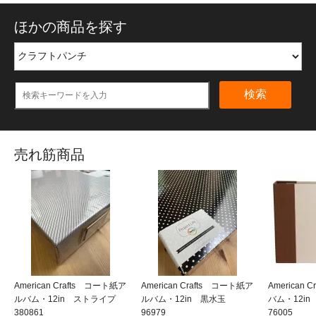
ほかの商品を探す
検索
売れ筋商品
American Crafts コート紙ア
American Crafts コート紙ア
American
ルバム・12in ストライプ
ルバム・12in 黒水玉
バム・12i
380861
96979
76005