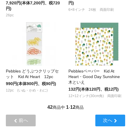
7,920円(本体7,200円、税720
円)
円)
6×8インチ 24枚 両面印刷
26pc
Pebbles どうぶつクリップセ
Pebblesペーパー Kid At
ット Kid At Heart 12pc
Heart・Good Day Sunshine
木といえ
990円(本体900円、税90円)
132円(本体120円、税12円)
12pc (いぬ・かめ・わに)
12×12インチ(30cm角) 両面印刷
42
1
12
商品中
-
商品
前へ
次へ