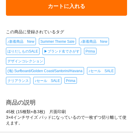
カートに入れる
この商品に登録されているタグ
♪新着商品 New
Summer Theme Sale
♪新着商品 New
ほりだしものSALE
▶ブランド名でさがす
Prima
デザインコレクション
(海) Surfboard/Golden Coast/Santorini/Havana
♪セール SALE
クリアランス
♪セール SALE
Prima
商品の説明
45枚 (15種類×各3枚) 片面印刷
3×4インチサイズ パッドになっているので一枚ずつ切り離して使
えます。