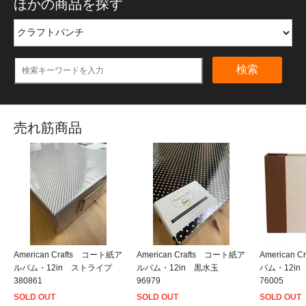
ほかの商品を探す
検索
売れ筋商品
American Crafts コート紙ア
American Crafts コート紙ア
American
ルバム・12in ストライプ
ルバム・12in 黒水玉
バム・12i
380861
96979
76005
SOLD OUT
SOLD OUT
SOLD OUT