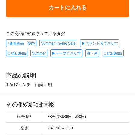
カートに入れる
この商品に登録されているタグ
♪新着商品 New
Summer Theme Sale
▶ブランド名でさがす
Carta Bella
Summer
▶テーマでさがす
海・夏
Carta Bella
商品の説明
12×12インチ 両面印刷
その他の詳細情報
販売価格
88円(本体80円、税8円)
型番
787790143819