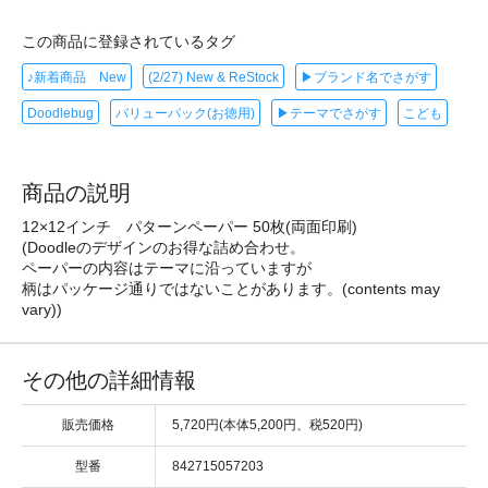
この商品に登録されているタグ
♪新着商品 New
(2/27) New & ReStock
▶ブランド名でさがす
Doodlebug
バリューパック(お徳用)
▶テーマでさがす
こども
商品の説明
12×12インチ パターンペーパー 50枚(両面印刷)
(Doodleのデザインのお得な詰め合わせ。
ペーパーの内容はテーマに沿っていますが
柄はパッケージ通りではないことがあります。(contents may
vary))
その他の詳細情報
販売価格
5,720円(本体5,200円、税520円)
型番
842715057203