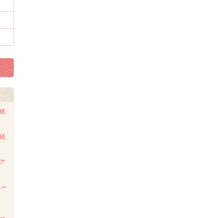
ト紙
ト紙
ンア
ペー