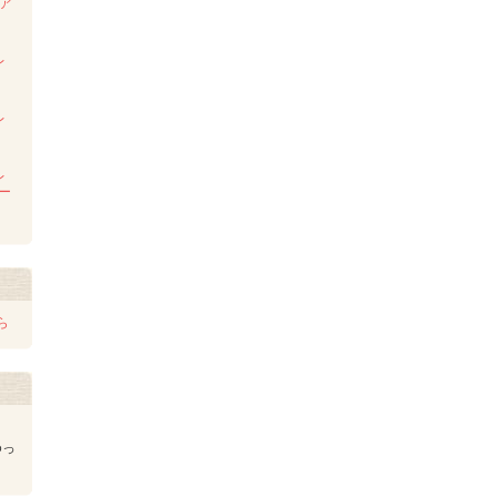
ンア
ム
レ
レ
レ
レー
ら
ゆっ