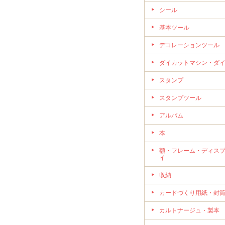
シール
基本ツール
デコレーションツール
ダイカットマシン・ダ
スタンプ
スタンプツール
アルバム
本
額・フレーム・ディス
イ
収納
カードづくり用紙・封
カルトナージュ・製本