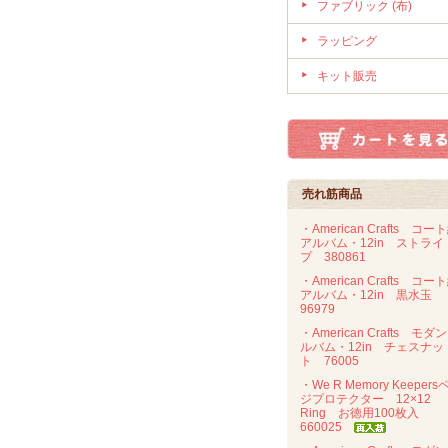
ファブリック (布)
ラッピング
キット販売
売れ筋商品
・American Crafts コー
アルバム・12in ストライ
プ 380861
・American Crafts コー
アルバム・12in 黒水玉
96979
・American Crafts モダ
ルバム・12in チェスナッ
ト 76005
・We R Memory Keepers
ジプロテクター 12×12
Ring お徳用100枚入
660025