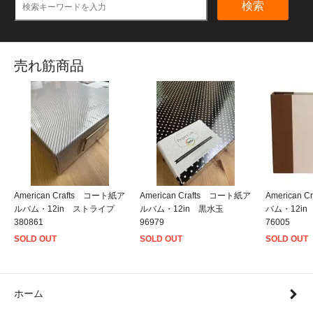
検索
売れ筋商品
American Crafts コート紙ア
American Crafts コート紙ア
American
ルバム・12in ストライプ
ルバム・12in 黒水玉
バム・12i
380861
96979
76005
SOLD OUT
SOLD OUT
SOLD OUT
ホーム