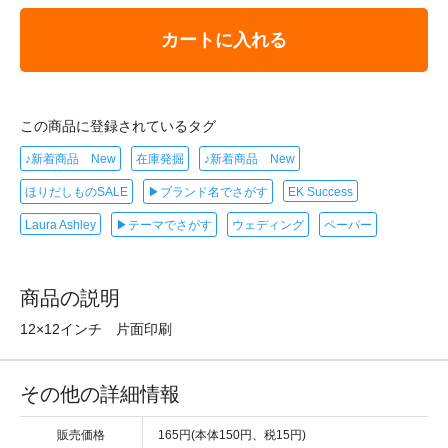
カートに入れる
この商品に登録されているタグ
♪新着商品 New
在庫発掘
♪新着商品 New
ほりだしものSALE
▶ブランド名でさがす
EK Success
Laura Ashley
▶テーマでさがす
ウェディング
ペーパー
商品の説明
12×12インチ 片面印刷
その他の詳細情報
販売価格
165円(本体150円、税15円)