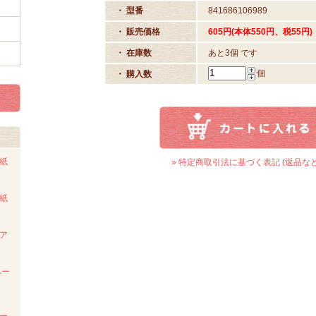
・ 型番
841686106989
・ 販売価格
605円(本体550円、税55円)
・ 在庫数
あと3個 です
個
・ 購入数
ト紙
» 特定商取引法に基づく表記 (返品など
ト紙
ンア
ペー