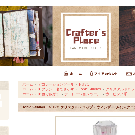
ホーム
デコレーションツール
NUVO
＞
＞
ホーム
▶ブランド名でさがす
Tonic Studios
クリスタルドロップ
＞
＞
＞
ホーム
▶色でさがす
デコレーションツール
赤・ピンク系
＞
＞
＞
Tonic Studios NUVO クリスタルドロップ・ウィンザーワイン(グロス