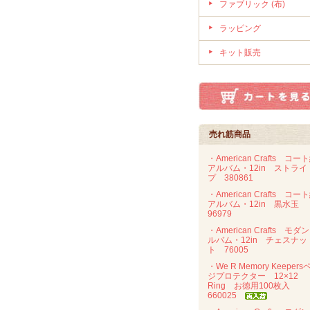
ファブリック (布)
ラッピング
キット販売
売れ筋商品
・American Crafts コー
アルバム・12in ストライ
プ 380861
・American Crafts コー
アルバム・12in 黒水玉
96979
・American Crafts モダ
ルバム・12in チェスナッ
ト 76005
・We R Memory Keepers
ジプロテクター 12×12
Ring お徳用100枚入
660025