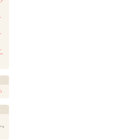
ンア
ム
レ
レ
レ
レー
ら
ゆっ