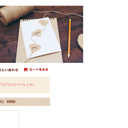
(グロス/パールメタ)
) 698N