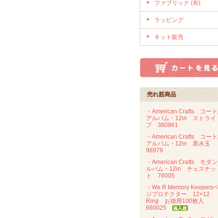
ファブリック (布)
ラッピング
キット販売
売れ筋商品
・American Crafts コー
アルバム・12in ストライ
プ 380861
・American Crafts コー
アルバム・12in 黒水玉
96979
・American Crafts モダ
ルバム・12in チェスナッ
ト 76005
・We R Memory Keepers
ジプロテクター 12×12
Ring お徳用100枚入
660025