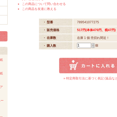
この商品について問い合わせる
この商品を友達に教える
・ 型番
789541077275
・ 販売価格
517円(本体470円、税47円)
・ 在庫数
在庫 1 個 売切れ間近！
個
・ 購入数
ト紙
ト紙
» 特定商取引法に基づく表記 (返品など
ンア
ペー