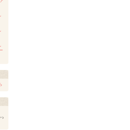
ンア
ム
レ
レ
レ
レー
ら
ゆっ