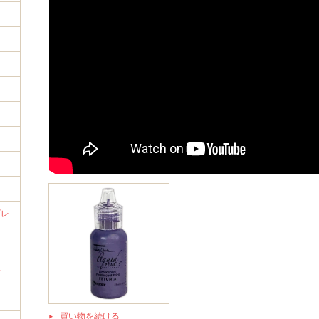
イ
プレ
筒
買い物を続ける