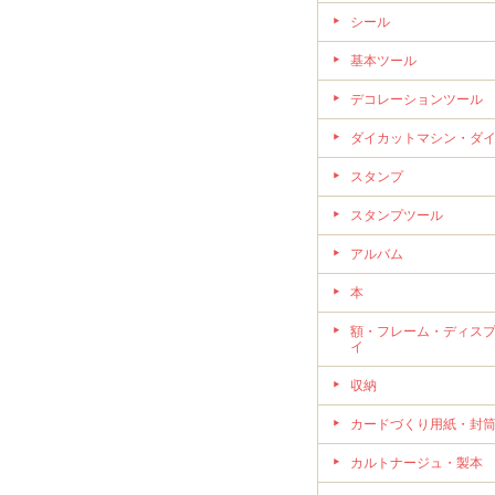
シール
基本ツール
デコレーションツール
ダイカットマシン・ダ
スタンプ
スタンプツール
アルバム
本
額・フレーム・ディス
イ
収納
カードづくり用紙・封
カルトナージュ・製本