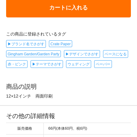
カートに入れる
この商品に登録されているタグ
▶ブランド名でさがす
Crate Paper
Gingham Garden/Garden Party
▶デザインでさがす
ベースになる
赤・ピンク
▶テーマでさがす
ウェディング
ペーパー
商品の説明
12×12インチ 両面印刷
その他の詳細情報
販売価格
66円(本体60円、税6円)