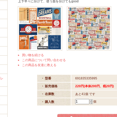
上下半々に分けて、使う面を分けてもgood
イ
買い物を続ける
この商品について問い合わせる
この商品を友達に教える
プレ
・ 型番
691835335995
・ 販売価格
220円(本体200円、税20円)
・ 在庫数
あと41個 です
筒
個
・ 購入数