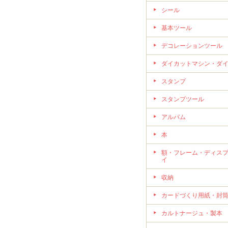
シール
基本ツール
デコレーションツール
ダイカットマシン・ダ
スタンプ
スタンプツール
アルバム
本
額・フレーム・ディス
イ
収納
カードづくり用紙・封
カルトナージュ・製本