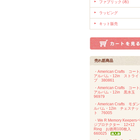
ファブリック (布)
ラッピング
キット販売
売れ筋商品
・American Crafts コー
アルバム・12in ストライ
プ 380861
・American Crafts コー
アルバム・12in 黒水玉
96979
・American Crafts モダ
ルバム・12in チェスナッ
ト 76005
・We R Memory Keepers
ジプロテクター 12×12
Ring お徳用100枚入
660025