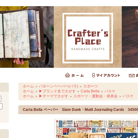
ホーム
パターンペーパー(バラ)
スポーツ
＞
＞
ホーム
▶ブランド名でさがす
Carta Bella
バスケ
＞
＞
＞
ホーム
▶テーマでさがす
スポーツ・運動会・発表会
バスケ
＞
＞
＞
Carta Bella ペーパー Slam Dunk・Mutli Journaling Cards 