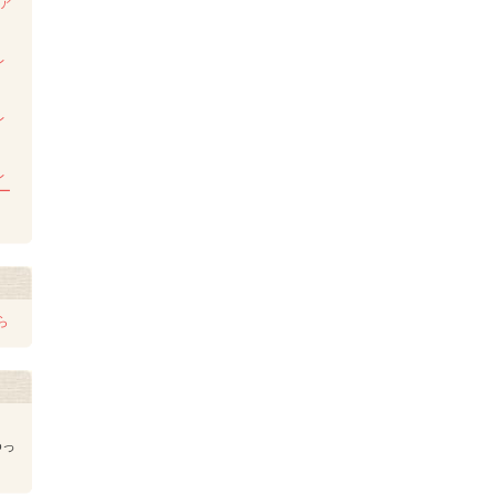
ンア
ム
レ
レ
レ
レー
ら
ゆっ