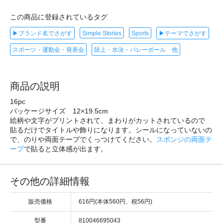
この商品に登録されているタグ
▶ブランド名でさがす
Simple Stories
Sports
▶テーマでさがす
スポーツ・運動会・発表会
陸上・水泳・バレーボール 他
商品の説明
16pc
パッケージサイズ 12×19.5cm
絵柄や文字がプリントされて、まわりがカットされているので
貼るだけでタイトルや飾りになります。シールになっていないの
で、のりや両面テープでくっつけてください。
スポンジの両面テ
ープ
で貼ると立体感が出ます。
その他の詳細情報
販売価格
616円(本体560円、税56円)
型番
810046695043