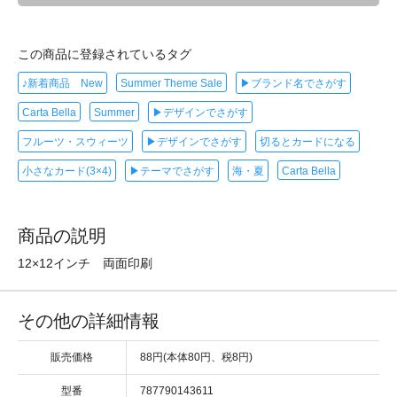
この商品に登録されているタグ
♪新着商品 New
Summer Theme Sale
▶ブランド名でさがす
Carta Bella
Summer
▶デザインでさがす
フルーツ・スウィーツ
▶デザインでさがす
切るとカードになる
小さなカード(3×4)
▶テーマでさがす
海・夏
Carta Bella
商品の説明
12×12インチ 両面印刷
その他の詳細情報
販売価格
88円(本体80円、税8円)
型番
787790143611