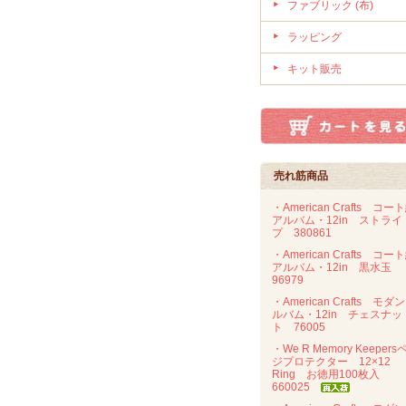
ファブリック (布)
ラッピング
キット販売
売れ筋商品
・American Crafts コー
アルバム・12in ストライ
プ 380861
・American Crafts コー
アルバム・12in 黒水玉
96979
・American Crafts モダ
ルバム・12in チェスナッ
ト 76005
・We R Memory Keepers
ジプロテクター 12×12
Ring お徳用100枚入
660025