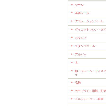
シール
基本ツール
デコレーションツール
ダイカットマシン・ダ
スタンプ
スタンプツール
アルバム
本
額・フレーム・ディス
イ
収納
カードづくり用紙・封
カルトナージュ・製本