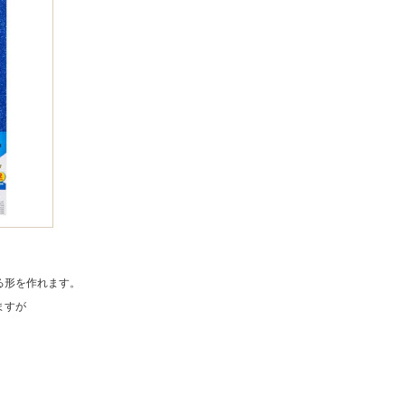
る形を作れます。
ますが
。