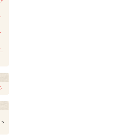
ンア
ム
レ
レ
レ
レー
ら
ゆっ