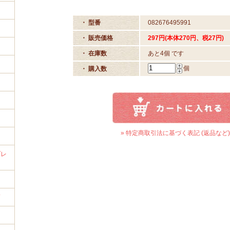
・ 型番
082676495991
・ 販売価格
297円(本体270円、税27円)
・ 在庫数
あと4個 です
イ
個
・ 購入数
» 特定商取引法に基づく表記 (返品など)
プレ
筒