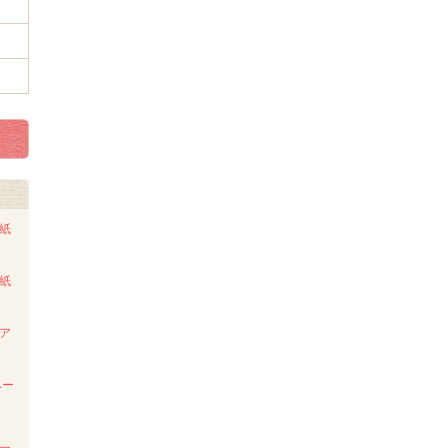
ト紙
ト紙
ンア
ペー