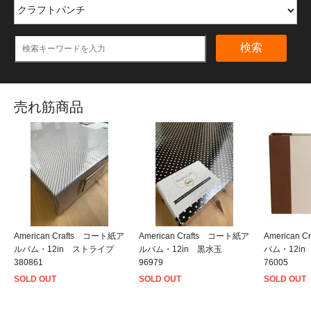
検索
売れ筋商品
American Crafts コート紙ア
American Crafts コート紙ア
American
ルバム・12in ストライプ
ルバム・12in 黒水玉
バム・12i
380861
96979
76005
SOLD OUT
SOLD OUT
SOLD OUT