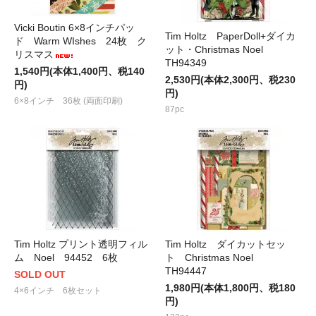
Vicki Boutin 6×8インチパッ
Tim Holtz PaperDoll+ダイカ
ド Warm WIshes 24枚 ク
ット・Christmas Noel
リスマス
TH94349
1,540円(本体1,400円、税140
2,530円(本体2,300円、税230
円)
円)
6×8インチ 36枚 (両面印刷)
87pc
Tim Holtz プリント透明フィル
Tim Holtz ダイカットセッ
ム Noel 94452 6枚
ト Christmas Noel
TH94447
SOLD OUT
1,980円(本体1,800円、税180
4×6インチ 6枚セット
円)