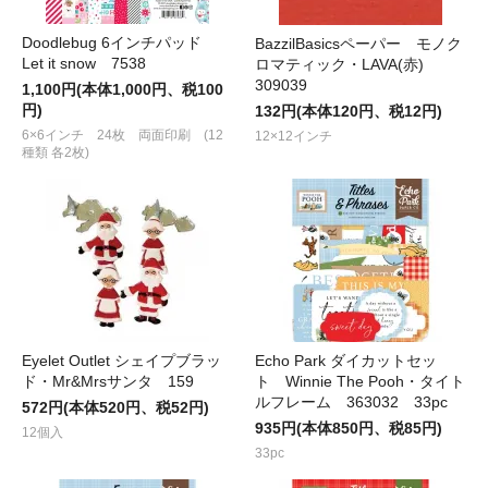
Doodlebug 6インチパッド
BazzilBasicsペーパー モノク
Let it snow 7538
ロマティック・LAVA(赤)
309039
1,100円(本体1,000円、税100
円)
132円(本体120円、税12円)
6×6インチ 24枚 両面印刷 (12
12×12インチ
種類 各2枚)
Eyelet Outlet シェイプブラッ
Echo Park ダイカットセッ
ド・Mr&Mrsサンタ 159
ト Winnie The Pooh・タイト
ルフレーム 363032 33pc
572円(本体520円、税52円)
935円(本体850円、税85円)
12個入
33pc