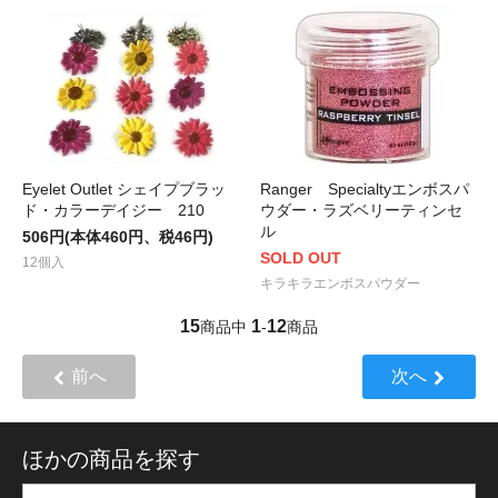
Eyelet Outlet シェイプブラッ
Ranger Specialtyエンボスパ
ド・カラーデイジー 210
ウダー・ラズベリーティンセ
ル
506円(本体460円、税46円)
SOLD OUT
12個入
キラキラエンボスパウダー
15
1
12
商品中
-
商品
前へ
次へ
ほかの商品を探す