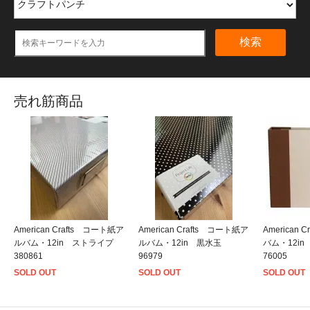
検索
売れ筋商品
American Crafts コート紙ア
American Crafts コート紙ア
American
ルバム・12in ストライプ
ルバム・12in 黒水玉
バム・12i
380861
96979
76005
SOLD OUT
SOLD OUT
SOLD OUT