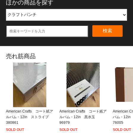
ほかの商品を探す
検索
売れ筋商品
American Crafts コート紙ア
American Crafts コート紙ア
American
ルバム・12in ストライプ
ルバム・12in 黒水玉
バム・12i
380861
96979
76005
SOLD OUT
SOLD OUT
SOLD OUT