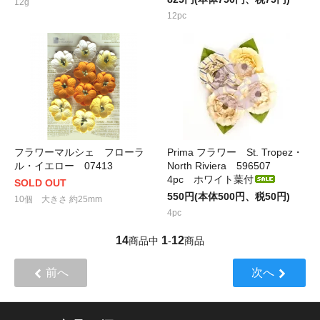
12g
12pc
フラワーマルシェ フローラ
Prima フラワー St. Tropez・
ル・イエロー 07413
North Riviera 596507
4pc ホワイト葉付
SOLD OUT
550円(本体500円、税50円)
10個 大きさ 約25mm
4pc
14
1
12
商品中
-
商品
前へ
次へ