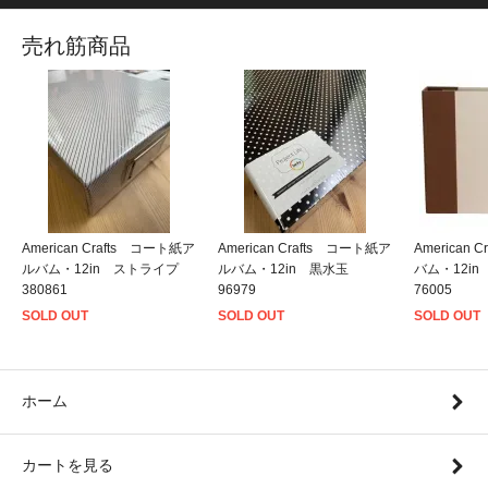
売れ筋商品
American Crafts コート紙ア
American Crafts コート紙ア
American
ルバム・12in ストライプ
ルバム・12in 黒水玉
バム・12i
380861
96979
76005
SOLD OUT
SOLD OUT
SOLD OUT
ホーム
カートを見る