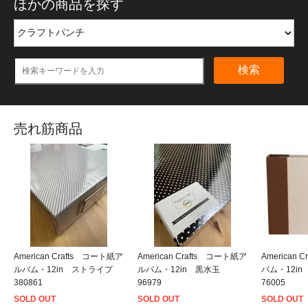
ほかの商品を探す
検索
売れ筋商品
American Crafts コート紙ア
American Crafts コート紙ア
American
ルバム・12in ストライプ
ルバム・12in 黒水玉
バム・12i
380861
96979
76005
SOLD OUT
SOLD OUT
SOLD OUT