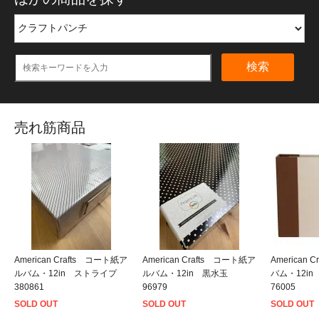
検索
売れ筋商品
American Crafts コート紙ア
American Crafts コート紙ア
American
ルバム・12in ストライプ
ルバム・12in 黒水玉
バム・12i
380861
96979
76005
SOLD OUT
SOLD OUT
SOLD OUT