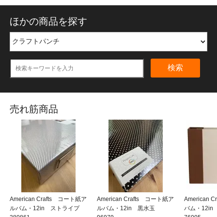
ほかの商品を探す
検索
売れ筋商品
American Crafts コート紙ア
American Crafts コート紙ア
American
ルバム・12in ストライプ
ルバム・12in 黒水玉
バム・12i